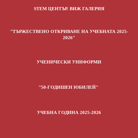
УЧЕБНА ГОДИНА 2025/2026
STEM ЦЕНТЪР. ВИЖ ГАЛЕРИЯ
АДМИНИСТРАТИВНИ УСЛУГИ
ПРОФИЛ НА КУПУВАЧА
ТЪРГОВЕ
"ТЪРЖЕСТВЕНО ОТКРИВАНЕ НА УЧЕБНАТА 2025-
2026"
ЕКИП
УЧЕНИЧЕСКИ УНИФОРМИ
УЧИТЕЛИ, ВЪЗПИТАТЕЛИ И АДМИНИСТРАЦИЯ
СВОБОДНИ РАБОТНИ МЕСТА
БЮДЖЕТ
"50-ГОДИШЕН ЮБИЛЕЙ"
ПРОЕКТИ
УЧЕБНА ГОДИНА 2025-2026
ПРОЕКТИ
ПРОГРАМА - "ЗАНИМАНИЯ ПО ИНТЕРЕСИ"
STEM ЦЕНТЪР СУ "ГЕН.ВЛ.СТОЙЧЕВ"