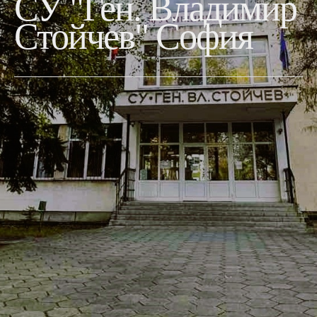
СУ
"Ген.
Владимир
ПОПРАВИТЕЛНА СЕСИЯ
ПРИЕМ НСА
Стойчев"
София
ЕЛЕКТРОНЕН ДНЕВНИК
ОБЩЕЖИТИЕ
УЧЕБНИЦИ
СТИПЕНДИИ
ДИСТАНЦИОННО ОБУЧЕНИЕ
ОБРАЗЦИ НА ДОКУМЕНТИ
УЧЕНИЧЕСКИ УНИФОРМИ
ПРИЕМ
СПОРТНА АКРОБАТИКА
БАСКЕТБОЛ
БОКС
БОРБА
ВОЛЕЙБОЛ
ГРЕБАНЕ
ДЖУДО
САМБО
КАНУ-КАЯК