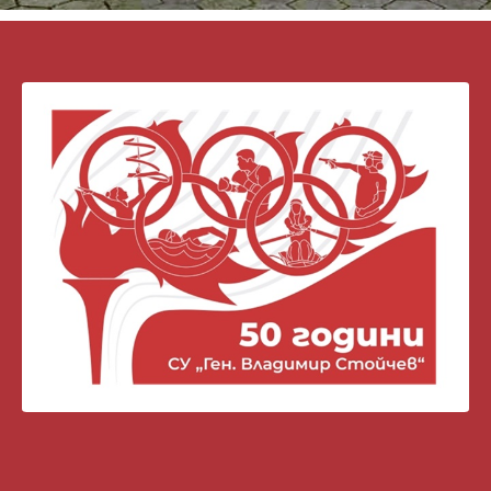
ЛЕКА АТЛЕТИКА
ПЛУВАНЕ
СПОРТНА ГИМНАСТИКА
СПОРТНА СТРЕЛБА
ХУДОЖЕСТВЕНА ГИМНАСТИКА
КАРАТЕ
ФУТБОЛ
ВДИГАНЕ НА ТЕЖЕСТИ
ТАЕКУОНДО
НОВИНИ
УЧИЛИЩЕН ЖИВОТ
СПОРТНИ РЕЗУЛТАТИ
ГАЛЕРИЯ
АДМИНИСТРАЦИЯ