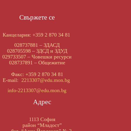
Свържете се
Канцелария: +359 2 870 34 81
028737881 – ЗДАСД
028705598 – ЗДСД и ЗДУД
029733507 – Човешки ресурси
028737891 – Общежитие
Факс: +359 2 870 34 81
E-mail:
2213307@edu.mon.bg
info-2213307@edu.mon.bg
Адрес
1113 София
район “Младост”
бул. “Асен Йорданов” № 2