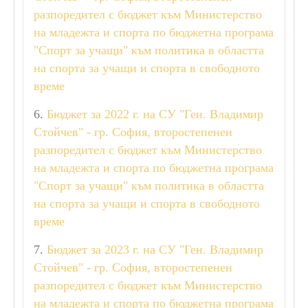
УЧЕБНА ГОДИНА 2025/2026
разпоредител с бюджет към Министерство
АДМИНИСТРАТИВНИ УСЛУГИ
на младежта и спорта по бюджетна програма
ПРОФИЛ НА КУПУВАЧА
"Спорт за учащи" към политика в областта
ТЪРГОВЕ
на спорта за учащи и спорта в свободното
време
ЕКИП
6.
Бюджет за 2022 г. на СУ "Ген. Владимир
Стойчев" - гр. София, второстепенен
УЧИТЕЛИ, ВЪЗПИТАТЕЛИ И АДМИНИСТРАЦИЯ
разпоредител с бюджет към Министерство
СВОБОДНИ РАБОТНИ МЕСТА
на младежта и спорта по бюджетна програма
"Спорт за учащи" към политика в областта
БЮДЖЕТ
на спорта за учащи и спорта в свободното
време
ПРОЕКТИ
7.
Бюджет за 2023 г. на СУ "Ген. Владимир
Стойчев" - гр. София, второстепенен
ПРОЕКТИ
разпоредител с бюджет към Министерство
ПРОГРАМА - "ЗАНИМАНИЯ ПО ИНТЕРЕСИ"
на младежта и спорта по бюджетна програма
STEM ЦЕНТЪР СУ "ГЕН.ВЛ.СТОЙЧЕВ"