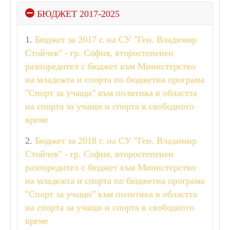
ПОПРАВИТЕЛНА СЕСИЯ
ПРИЕМ НСА
БЮДЖЕТ 2017-2025
ЕЛЕКТРОНЕН ДНЕВНИК
ОБЩЕЖИТИЕ
1.
Бюджет за 2017 г. на СУ "Ген. Владимир
УЧЕБНИЦИ
Стойчев" - гр. София, второстепенен
СТИПЕНДИИ
ДИСТАНЦИОННО ОБУЧЕНИЕ
разпоредител с бюджет към Министерство
ОБРАЗЦИ НА ДОКУМЕНТИ
на младежта и спорта по бюджетна програма
УЧЕНИЧЕСКИ УНИФОРМИ
"Спорт за учащи" към политика в областта
на спорта за учащи и спорта в свободното
ПРИЕМ
време
2.
Бюджет за 2018 г. на СУ "Ген. Владимир
СПОРТНА АКРОБАТИКА
Стойчев" - гр. София, второстепенен
БАСКЕТБОЛ
разпоредител с бюджет към Министерство
БОКС
БОРБА
на младежта и спорта по бюджетна програма
ВОЛЕЙБОЛ
"Спорт за учащи" към политика в областта
ГРЕБАНЕ
на спорта за учащи и спорта в свободното
ДЖУДО
САМБО
време
КАНУ-КАЯК