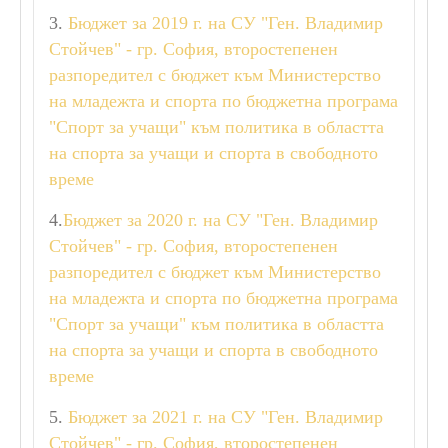
ЛЕКА АТЛЕТИКА
3.
Бюджет за 2019 г. на СУ "Ген. Владимир
ПЛУВАНЕ
Стойчев" - гр. София, второстепенен
СПОРТНА ГИМНАСТИКА
разпоредител с бюджет към Министерство
СПОРТНА СТРЕЛБА
ХУДОЖЕСТВЕНА ГИМНАСТИКА
на младежта и спорта по бюджетна програма
КАРАТЕ
"Спорт за учащи" към политика в областта
ФУТБОЛ
на спорта за учащи и спорта в свободното
ВДИГАНЕ НА ТЕЖЕСТИ
време
ТАЕКУОНДО
4.
Бюджет за 2020 г. на СУ "Ген. Владимир
НОВИНИ
Стойчев" - гр. София, второстепенен
разпоредител с бюджет към Министерство
на младежта и спорта по бюджетна програма
УЧИЛИЩЕН ЖИВОТ
"Спорт за учащи" към политика в областта
СПОРТНИ РЕЗУЛТАТИ
ГАЛЕРИЯ
на спорта за учащи и спорта в свободното
време
АДМИНИСТРАЦИЯ
5.
Бюджет за 2021 г. на СУ "Ген. Владимир
Стойчев" - гр. София, второстепенен