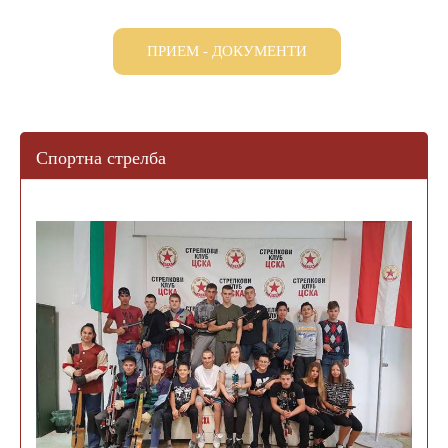
ПОПРАВИТЕЛНА СЕСИЯ
ПРИЕМ НСА
ЕЛЕКТРОНЕН ДНЕВНИК
ПРИЕМ - ДОКУМЕНТИ
ОБЩЕЖИТИЕ
УЧЕБНИЦИ
СТИПЕНДИИ
ДИСТАНЦИОННО ОБУЧЕНИЕ
ОБРАЗЦИ НА ДОКУМЕНТИ
Спортна стрелба
УЧЕНИЧЕСКИ УНИФОРМИ
ПРИЕМ
СПОРТНА АКРОБАТИКА
БАСКЕТБОЛ
БОКС
БОРБА
ВОЛЕЙБОЛ
ГРЕБАНЕ
ДЖУДО
САМБО
КАНУ-КАЯК