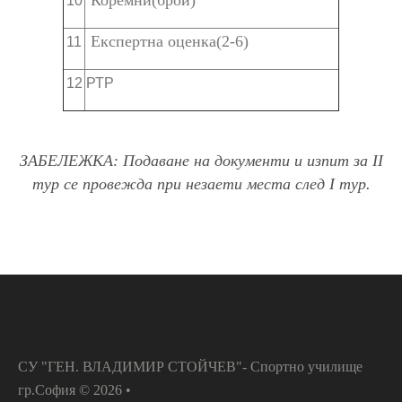
Коремни(брой)
10
Експертна оценка(2-6)
11
12
РТР
ЗАБЕЛЕЖКА: Подаване на документи и изпит за ІІ
тур се провежда при незаети места след І тур.
СУ "ГЕН. ВЛАДИМИР СТОЙЧЕВ"- Спортно училище
гр.София
©
2026
•