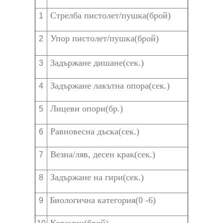
УЧЕБНА ГОДИНА 2025/2026
Стрелба пистолет/пушка(брой)
1
АДМИНИСТРАТИВНИ УСЛУГИ
ПРОФИЛ НА КУПУВАЧА
Упор пистолет/пушка(брой)
2
ТЪРГОВЕ
Задържане дишане(сек.)
3
ЕКИП
Задържане лакътна опора(сек.)
4
УЧИТЕЛИ, ВЪЗПИТАТЕЛИ И АДМИНИСТРАЦИЯ
Лицеви опори(бр.)
5
СВОБОДНИ РАБОТНИ МЕСТА
Равновесна дъска(сек.)
6
БЮДЖЕТ
Везна/ляв, десен крак(сек.)
7
ПРОЕКТИ
Задържане на гири(сек.)
8
ПРОЕКТИ
Биологична категория(0 -6)
9
ПРОГРАМА - "ЗАНИМАНИЯ ПО ИНТЕРЕСИ"
STEM ЦЕНТЪР СУ "ГЕН.ВЛ.СТОЙЧЕВ"