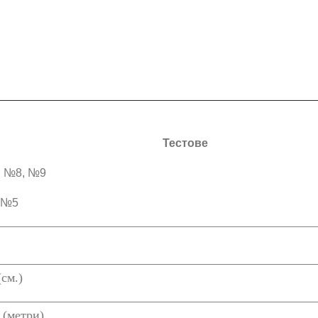
Тестове
, №8, №9
, №5
см.)
 (метри)