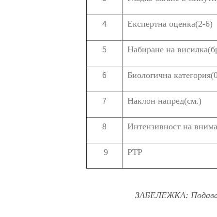
Експертна оценка(2-6)
4
Набиране на висилка(бр
5
Биологична категория(0
6
Наклон напред(см.)
7
Интензивност на вним
8
9
РТР
ЗАБЕЛЕЖКА: Подаване