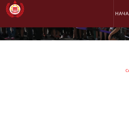
НАЧ
С