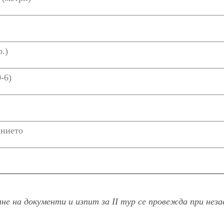
.)
-6)
анието
 на документи и изпит за ІІ тур се провежда при незае