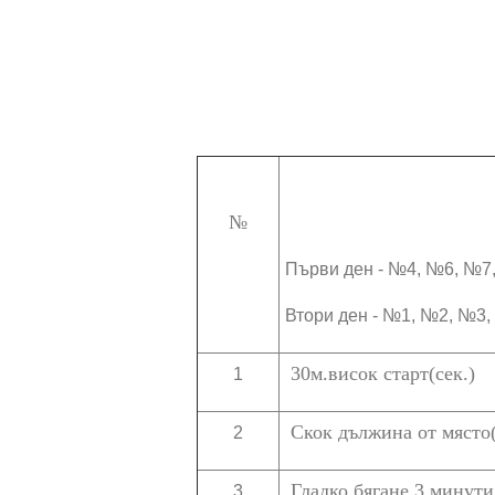
№
Първи ден - №4, №6, №7
Втори ден - №1, №2, №3
30м.висок старт(сек.)
1
Скок дължина от място(
2
Гладко бягане 3 минути
3