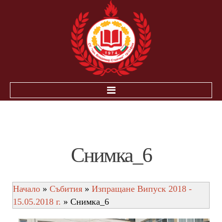
НАЧАЛО
ЗА УЧЕНИЦИТЕ
Снимка_6
ИНОВАЦИЯ-ЕЛЕКТРОННА БИБЛИОТЕКА ПНС
РАБОТА В УСЛОВИЯТА НА COVID-19
Начало
»
Събития
»
Изпращане Випуск 2018 -
ПОЛЕЗНА ИНФOРМАЦИЯ
15.05.2018 г.
» Снимка_6
ДЗИ
НВО