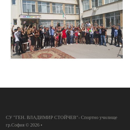
ПОПРАВИТЕЛНА СЕСИЯ
ПРИЕМ НСА
ЕЛЕКТРОНЕН ДНЕВНИК
ОБЩЕЖИТИЕ
УЧЕБНИЦИ
СТИПЕНДИИ
ДИСТАНЦИОННО ОБУЧЕНИЕ
ОБРАЗЦИ НА ДОКУМЕНТИ
УЧЕНИЧЕСКИ УНИФОРМИ
ПРИЕМ
СПОРТНА АКРОБАТИКА
БАСКЕТБОЛ
БОКС
БОРБА
ВОЛЕЙБОЛ
ГРЕБАНЕ
СУ "ГЕН. ВЛАДИМИР СТОЙЧЕВ"- Спортно училище
ДЖУДО
САМБО
гр.София
©
2026
•
КАНУ-КАЯК