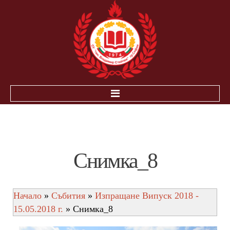
НАЧАЛО
ЗА УЧЕНИЦИТЕ
Снимка_8
ИНОВАЦИЯ-ЕЛЕКТРОННА БИБЛИОТЕКА ПНС
РАБОТА В УСЛОВИЯТА НА COVID-19
Начало
»
Събития
»
Изпращане Випуск 2018 -
ПОЛЕЗНА ИНФOРМАЦИЯ
15.05.2018 г.
» Снимка_8
ДЗИ
НВО