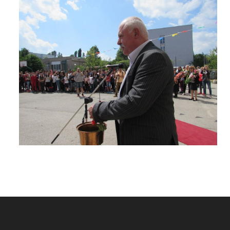
ПОПРАВИТЕЛНА СЕСИЯ
ПРИЕМ НСА
ЕЛЕКТРОНЕН ДНЕВНИК
ОБЩЕЖИТИЕ
УЧЕБНИЦИ
СТИПЕНДИИ
ДИСТАНЦИОННО ОБУЧЕНИЕ
ОБРАЗЦИ НА ДОКУМЕНТИ
УЧЕНИЧЕСКИ УНИФОРМИ
ПРИЕМ
СПОРТНА АКРОБАТИКА
БАСКЕТБОЛ
БОКС
БОРБА
ВОЛЕЙБОЛ
ГРЕБАНЕ
ДЖУДО
САМБО
КАНУ-КАЯК