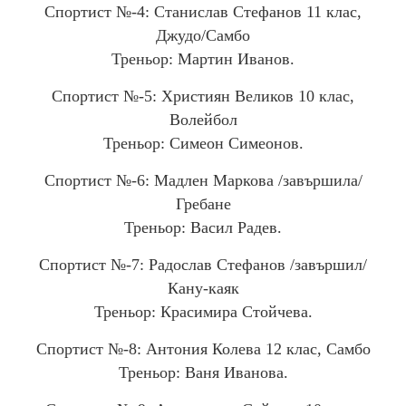
Спортист №-4: Станислав Стефанов 11 клас,
ЛЕКА АТЛЕТИКА
Джудо/Самбо
ПЛУВАНЕ
СПОРТНА ГИМНАСТИКА
Треньор: Мартин Иванов.
СПОРТНА СТРЕЛБА
ХУДОЖЕСТВЕНА ГИМНАСТИКА
Спортист №-5: Християн Великов 10 клас,
КАРАТЕ
Волейбол
ФУТБОЛ
Треньор: Симеон Симеонов.
ВДИГАНЕ НА ТЕЖЕСТИ
ТАЕКУОНДО
Спортист №-6: Мадлен Маркова /завършила/
Гребане
НОВИНИ
Треньор: Васил Радев.
Спортист №-7: Радослав Стефанов /завършил/
УЧИЛИЩЕН ЖИВОТ
Кану-каяк
СПОРТНИ РЕЗУЛТАТИ
ГАЛЕРИЯ
Треньор: Красимира Стойчева.
Спортист №-8: Антония Колева 12 клас, Самбо
АДМИНИСТРАЦИЯ
Треньор: Ваня Иванова.