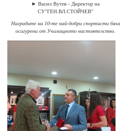
► Васил Вутев - Директор на
СУ"ГЕН.ВЛ.СТОЙЧЕВ"
Наградите на 10-те най-добри спортисти бяха
осигурени от Училищното настоятелство.
Спортисти
2019_10