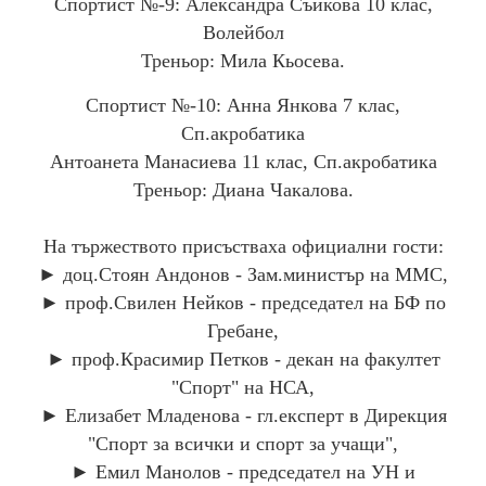
Спортист №-9: Александра Съйкова 10 клас,
УЧЕБНА ГОДИНА 2025/2026
Волейбол
АДМИНИСТРАТИВНИ УСЛУГИ
Треньор: Мила Кьосева.
ПРОФИЛ НА КУПУВАЧА
ТЪРГОВЕ
Спортист №-10: Анна Янкова 7 клас,
Сп.акробатика
ЕКИП
Антоанета Манасиева 11 клас, Сп.акробатика
Треньор: Диана Чакалова.
УЧИТЕЛИ, ВЪЗПИТАТЕЛИ И АДМИНИСТРАЦИЯ
СВОБОДНИ РАБОТНИ МЕСТА
На тържеството присъстваха официални гости:
► доц.Стоян Андонов - Зам.министър на ММС,
► проф.Свилен Нейков - председател на БФ по
БЮДЖЕТ
Гребане,
► проф.Красимир Петков - декан на факултет
ПРОЕКТИ
"Спорт" на НСА,
► Елизабет Младенова - гл.експерт в Дирекция
ПРОЕКТИ
"Спорт за всички и спорт за учащи",
ПРОГРАМА - "ЗАНИМАНИЯ ПО ИНТЕРЕСИ"
► Емил Манолов - председател на УН и
STEM ЦЕНТЪР СУ "ГЕН.ВЛ.СТОЙЧЕВ"