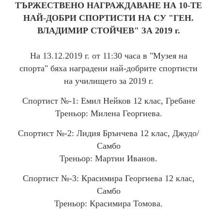
ПОПРАВИТЕЛНА СЕСИЯ
ТЪРЖЕСТВЕНО НАГРАЖДАВАНЕ НА 10-ТЕ
ПРИЕМ НСА
НАЙ-ДОБРИ СПОРТИСТИ НА СУ "ГЕН.
ЕЛЕКТРОНЕН ДНЕВНИК
ВЛАДИМИР СТОЙЧЕВ" ЗА 2019 г.
ОБЩЕЖИТИЕ
УЧЕБНИЦИ
СТИПЕНДИИ
На 13.12.2019 г. от 11:30 часа в "Музея на
ДИСТАНЦИОННО ОБУЧЕНИЕ
спорта" бяха наградени най-добрите спортисти
ОБРАЗЦИ НА ДОКУМЕНТИ
УЧЕНИЧЕСКИ УНИФОРМИ
на училището за 2019 г.
Спортист №-1: Емил Нейков 12 клас, Гребане
ПРИЕМ
Треньор: Милена Георгиева.
Спортист №-2: Лидия Брънчева 12 клас, Джудо/
СПОРТНА АКРОБАТИКА
Самбо
БАСКЕТБОЛ
Треньор: Мартин Иванов.
БОКС
БОРБА
Спортист №-3: Красимира Георгиева 12 клас,
ВОЛЕЙБОЛ
ГРЕБАНЕ
Самбо
ДЖУДО
Треньор: Красимира Томова.
САМБО
КАНУ-КАЯК