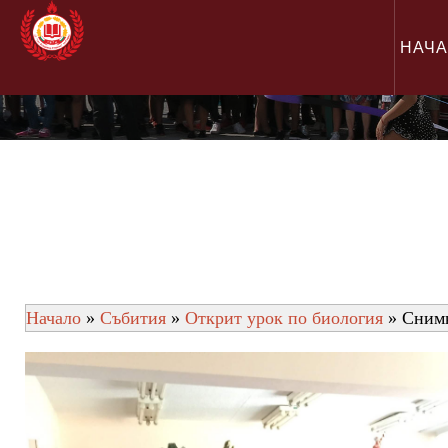
НАЧ
Начало
»
Събития
»
Открит урок по биология
» Сним