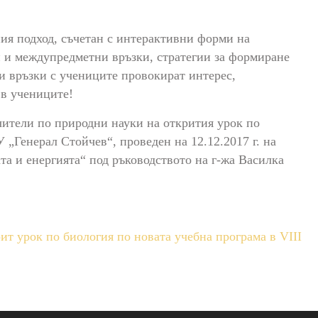
ия подход, съчетан с интерактивни форми на
 и междупредметни връзки, стратегии за формиране
и връзки с учениците провокират интерес,
 в учениците!
чители по природни науки на открития урок по
У „Генерал Стойчев“, проведен на 12.12.2017 г. на
та и енергията“ под ръководството на г-жа Василка
урок по биология по новата учебна програма в VІІІ