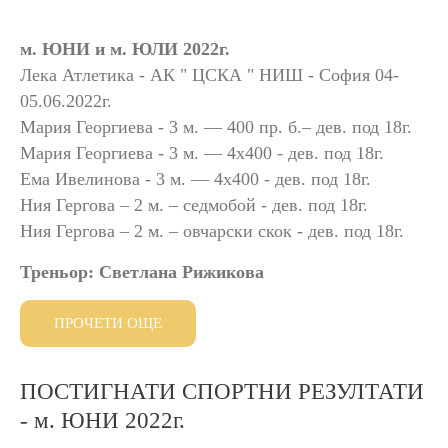
ЛЕКА АТЛЕТИКА
ПЛУВАНЕ
м. ЮНИ и м. ЮЛИ 2022г.
СПОРТНА ГИМНАСТИКА
Лека Атлетика - АК " ЦСКА " НИШ - София 04-
СПОРТНА СТРЕЛБА
ХУДОЖЕСТВЕНА ГИМНАСТИКА
05.06.2022г.
КАРАТЕ
Мария Георгиева - 3 м. –– 400 пр. б.– дев. под 18г.
ФУТБОЛ
Мария Георгиева - 3 м. –– 4х400 - дев. под 18г.
ВДИГАНЕ НА ТЕЖЕСТИ
Ема Ивелинова - 3 м. –– 4х400 - дев. под 18г.
ТАЕКУОНДО
Ния Гергова – 2 м. – седмобой - дев. под 18г.
Ния Гергова – 2 м. – овчарски скок - дев. под 18г.
НОВИНИ
Треньор: Светлана Рижикова
УЧИЛИЩЕН ЖИВОТ
СПОРТНИ РЕЗУЛТАТИ
ПРОЧЕТИ ОЩЕ
ГАЛЕРИЯ
ПОСТИГНАТИ
СПОРТНИ
РЕЗУЛТАТИ
АДМИНИСТРАЦИЯ
-
м.
ЮНИ
2022г.