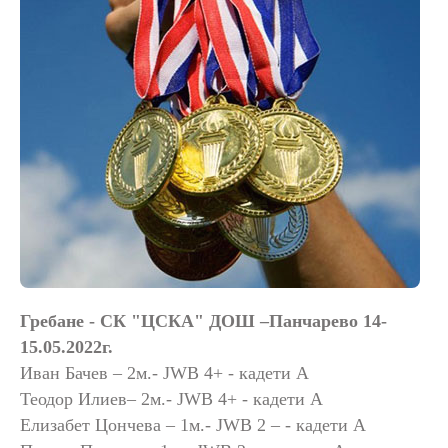
Гребане - СК "ЦСКА" ДОШ –Панчарево 14-
15.05.2022г.
Иван Бачев – 2м.- JWВ 4+ - кадети А
Теодор Илиев– 2м.- JWВ 4+ - кадети А
Елизабет Цончева – 1м.- JWВ 2 – - кадети А