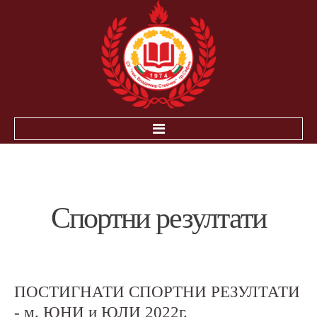
НАЧАЛО
ЗА УЧЕНИЦИТЕ
Спортни
резултати
ИНОВАЦИЯ-ЕЛЕКТРОННА БИБЛИОТЕКА ПНС
РАБОТА В УСЛОВИЯТА НА COVID-19
ПОЛЕЗНА ИНФOРМАЦИЯ
ПОСТИГНАТИ
СПОРТНИ
РЕЗУЛТАТИ
ДЗИ
НВО
-
м.
ЮНИ
и
ЮЛИ
2022г.