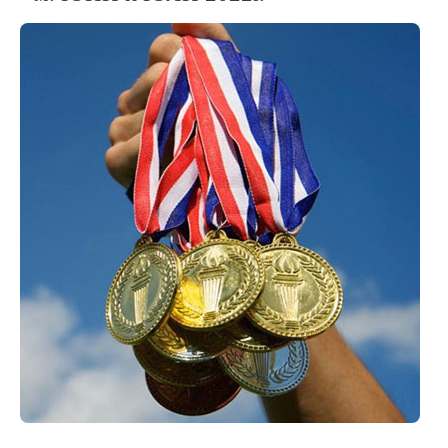
ПОПРАВИТЕЛНА СЕСИЯ
ПРИЕМ НСА
ЕЛЕКТРОНЕН ДНЕВНИК
ОБЩЕЖИТИЕ
УЧЕБНИЦИ
СТИПЕНДИИ
ДИСТАНЦИОННО ОБУЧЕНИЕ
ОБРАЗЦИ НА ДОКУМЕНТИ
УЧЕНИЧЕСКИ УНИФОРМИ
ПРИЕМ
СПОРТНА АКРОБАТИКА
БАСКЕТБОЛ
БОКС
БОРБА
ВОЛЕЙБОЛ
ГРЕБАНЕ
ДЖУДО
САМБО
КАНУ-КАЯК